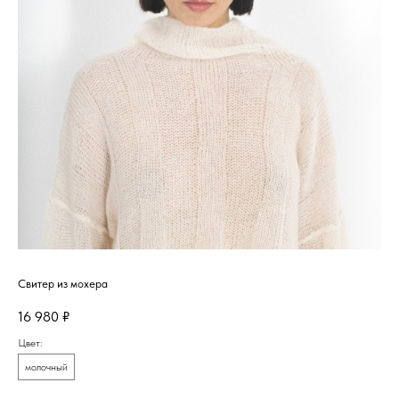
Свитер из мохера
16 980
₽
Цвет:
молочный