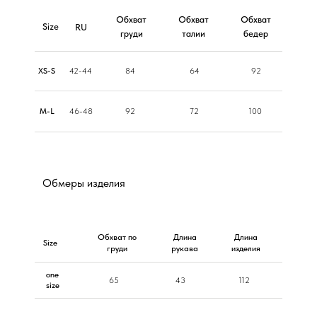
Обхват
Обхват
Обхват
Size
RU
груди
талии
бедер
ХS-S
42-44
84
64
92
M-L
46-48
92
72
100
Обмеры изделия
Обхват по
Длина
Длина
Size
груди
рукава
изделия
one
65
43
112
size