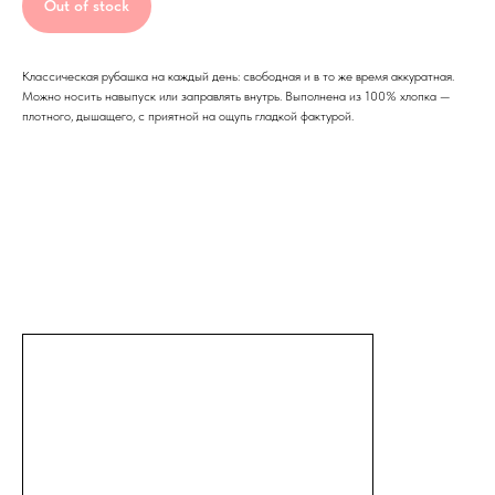
Out of stock
Классическая рубашка на каждый день: свободная и в то же время аккуратная.
Можно носить навыпуск или заправлять внутрь. Выполнена из 100% хлопка —
плотного, дышащего, с приятной на ощупь гладкой фактурой.