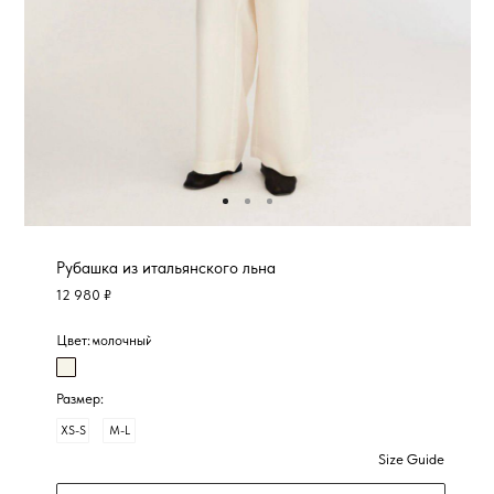
Рубашка из итальянского льна
12 980 ₽
Цвет:
молочный
Размер:
XS-S
M-L
Size Guide