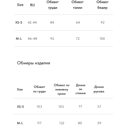
Обхват
Обхват
Обхват
Size
RU
груди
талии
бедер
ХS-S
42-44
84
64
92
M-L
46-48
92
72
100
Обмеры изделия
Обхват по
Длина
Обхват
Длина
по
Size
нижнему
по груди
рукава
спинке
краю
ХS-S
103
103
77
57
M-L
117
122
80
59