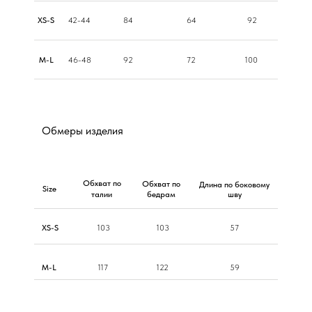
ХS-S
42-44
84
64
92
M-L
46-48
92
72
100
Обмеры изделия
Обхват по
Обхват по
Длина по боковому
Size
талии
бедрам
шву
ХS-S
103
103
57
M-L
117
122
59