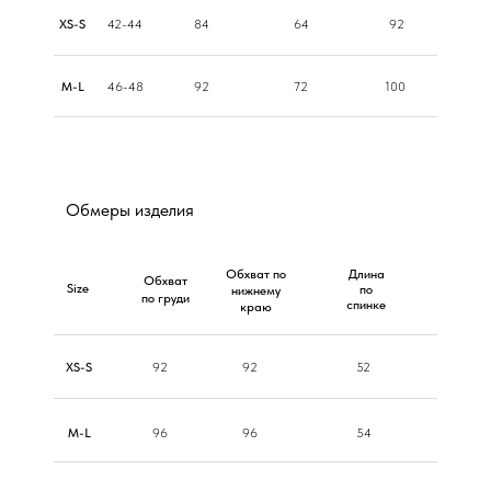
ХS-S
42-44
84
64
92
M-L
46-48
92
72
100
Обмеры изделия
Обхват по
Длина
Обхват
Size
по
нижнему
по груди
спинке
краю
ХS-S
92
92
52
M-L
96
96
54