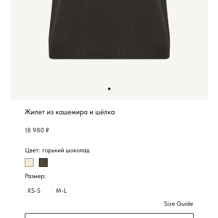
Жилет из кашемира и шёлка
18 980 ₽
Цвет:
горький шоколад
Размер:
XS-S
M-L
Size Guide