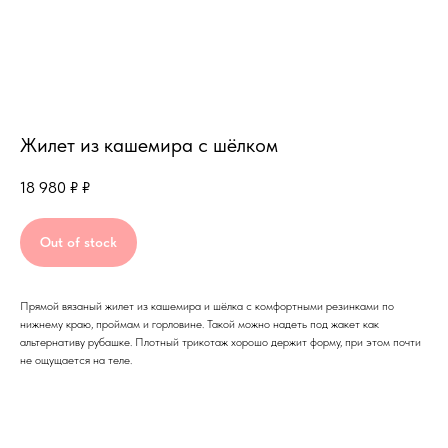
Жилет из кашемира с шёлком
18 980 ₽
₽
Out of stock
Прямой вязаный жилет из кашемира и шёлка с комфортными резинками по
нижнему краю, проймам и горловине. Такой можно надеть под жакет как
альтернативу рубашке. Плотный трикотаж хорошо держит форму, при этом почти
не ощущается на теле.