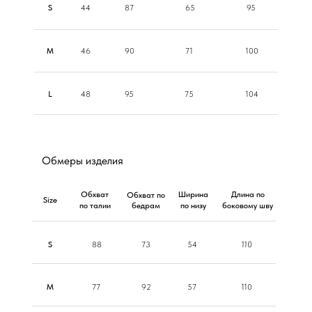
S
44
87
65
95
M
46
90
71
100
L
48
95
75
104
Обмеры изделия
Обхват
Ширина
Длина по
Обхват по
Size
по талии
бедрам
по низу
боковому шву
110
S
88
73
54
M
77
92
57
110