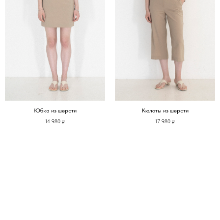
Юбка из шерсти
Кюлоты из шерсти
14 980
17 980
₽
₽