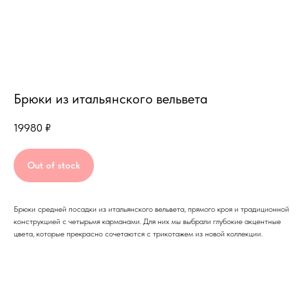
Брюки из итальянского вельвета
19980
₽
Out of stock
Брюки средней посадки из итальянского вельвета, прямого кроя и традиционной
конструкцией с четырьмя карманами. Для них мы выбрали глубокие акцентные
цвета, которые прекрасно сочетаются с трикотажем из новой коллекции.