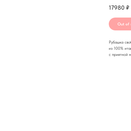
17980
₽
Out of 
Рубашка сво
из 100% ита
с приятной н