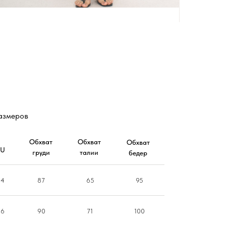
Кюлоты из шерсти
17 980
₽
азмеров
Обхват
Обхват
Обхват
RU
груди
талии
бедер
44
87
65
95
46
90
71
100