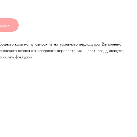
stock
бодного кроя на пуговицах из натурального перламутра. Выполнена
льянского хлопка жаккардового переплетения — плотного, дышащего,
а ощупь фактурой.