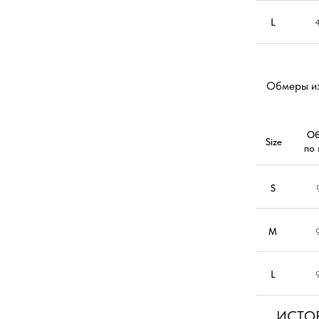
L
Обмеры и
Об
Size
по 
S
M
L
ИСТО