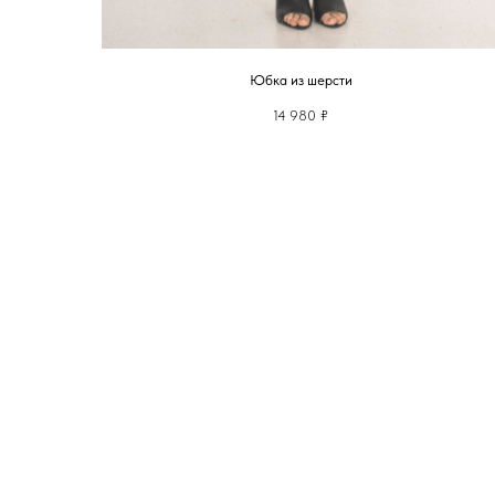
Юбка из шерсти
14 980
₽