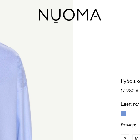
Рубашка
17 980 ₽
Цвет:
го
Размер:
S
M