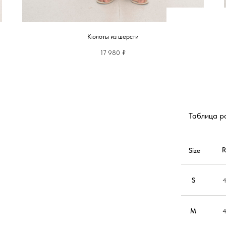
Кюлоты из шерсти
17 980
₽
Таблица р
Size
S
M