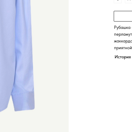
Рубашка 
перламут
жаккардо
приятной
История