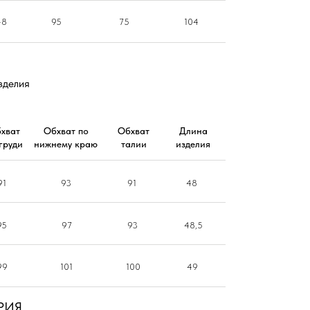
48
95
75
104
зделия
хват
Обхват по
Обхват
Длина
груди
нижнему краю
талии
изделия
91
93
91
48
95
97
93
48,5
99
101
100
49
РИЯ